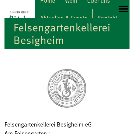
Home
Wein
Über uns
überspringen
Aktuelles & Events
Kontakt
Felsengartenkellerei
Besigheim
Felsengartenkellerei Besigheim eG
Am Felsengarten 1