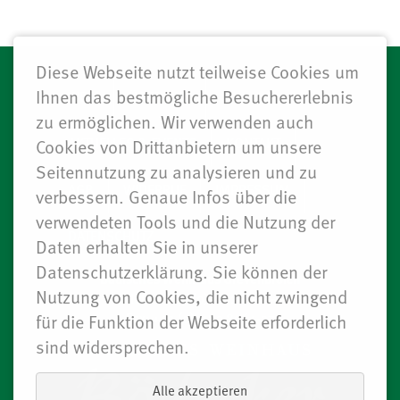
Diese Webseite nutzt teilweise Cookies um
NAVIGATION
Ihnen das bestmögliche Besuchererlebnis
WEIN
ÜBER UNS
ÜBERSPRINGEN
zu ermöglichen. Wir verwenden auch
AKTUELLES & EVENTS
KONTAKT
Cookies von Drittanbietern um unsere
Seitennutzung zu analysieren und zu
AGB
WIDERRUF
IMPRESSUM
verbessern. Genaue Infos über die
verwendeten Tools und die Nutzung der
DATENSCHUTZ
Daten erhalten Sie in unserer
Datenschutzerklärung. Sie können der
Badisches Weinhaus Grevenbroich
Nutzung von Cookies, die nicht zwingend
Telefon: +49 (0)2182 8264-0
für die Funktion der Webseite erforderlich
Fax: +49 (0)2182 8264-27
sind widersprechen.
Alle akzeptieren